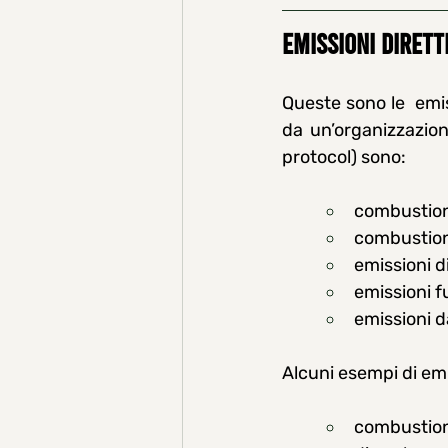
Emissioni dirett
Queste sono le  emi
da un’organizzazion
protocol) sono: 
combustion
combustion
emissioni d
emissioni f
emissioni d
Alcuni esempi di emi
combustione