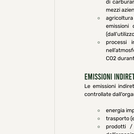
di carburan
mezzi azien
agricoltura
emissioni 
(dall’utilizzo
processi i
nell’atmos
CO2 durante
Emissioni Indire
Le emissioni indir
controllate dall'org
energia im
trasporto (e
prodotti /