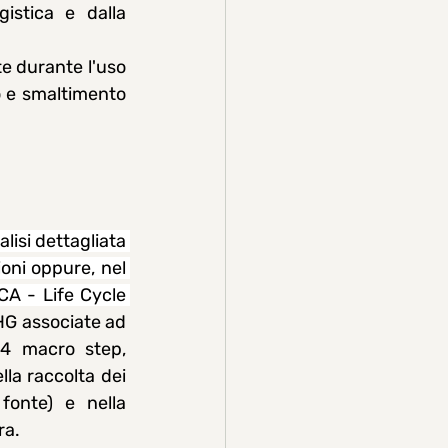
gistica e dalla 
te durante l'uso 
 e smaltimento 
lisi dettagliata 
oni oppure, nel 
CA - Life Cycle 
GHG associate ad 
4 macro step, 
lla raccolta dei 
onte) e nella 
ra.