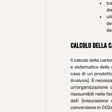
tr
di
ut
de
de
CALCOLO DELLA C
Il calcolo della carb
e sistematica delle 
caso di un prodotto,
Analysis). 
È necessar
un’organizzazione 
riassumibili nella fa
dati (misurazione 
conversione in CO2e