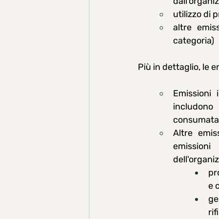
dall’organi
utilizzo di 
altre emis
categoria)
Più in dettaglio, le
Emissioni 
includono 
consumata, c
Altre emis
emissioni
dell'organi
pr
e 
ge
rif