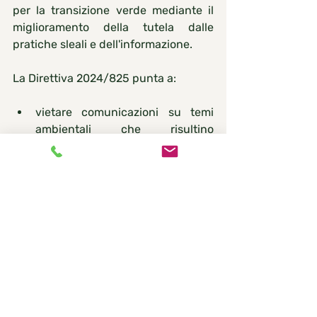
per la transizione verde mediante il 
miglioramento della tutela dalle 
pratiche sleali e dell'informazione.
La 
Direttiva 2024/825
 punta a:
vietare
 comunicazioni su temi 
ambientali che risultino 
generiche
 e 
ingannevoli
; 
vietare
l'obsolescenza
precoce
programmata intesa come 
«politica commerciale che 
comporta la pianificazione o la 
progettazione deliberata di un 
prodotto con una durata di vita 
limitata, affinché giunga 
prematuramente ad 
obsolescenza o smetta di 