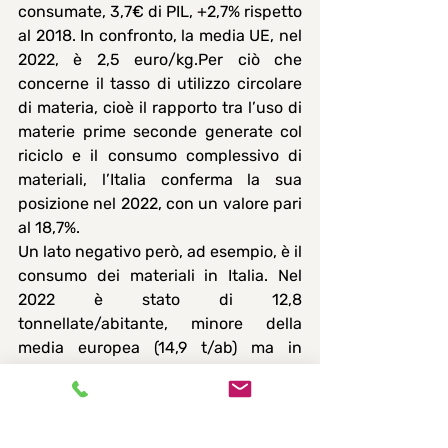
consumate, 3,7€ di PIL, +2,7% rispetto 
al 2018. In confronto, la media UE, nel 
2022, è 2,5 euro/kg.Per ciò che 
concerne il tasso di utilizzo circolare 
di materia, cioè il rapporto tra l’uso di 
materie prime seconde generate col 
riciclo e il consumo complessivo di 
materiali, l’Italia conferma la sua 
posizione nel 2022, con un valore pari 
al 18,7%.
Un lato negativo però, ad esempio, è il 
consumo dei materiali in Italia. Nel 
2022 è stato di 12,8 
tonnellate/abitante, minore della 
media europea (14,9 t/ab) ma in 
crescita (+8,5%) rispetto alle 11,8 t/ab 
del 2018. Ancora, sempre nel 2022, la 
dipendenza dalle importazioni di 
materiali dell’Italia (46,8%) è più del 