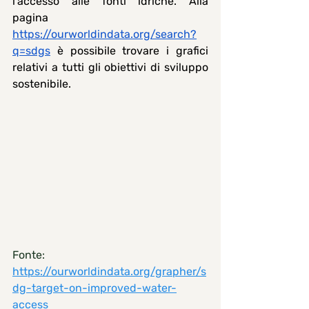
l’accesso alle fonti idriche. Alla 
pagina 
https://ourworldindata.org/search?
q=sdgs
 è possibile trovare i grafici 
relativi a tutti gli obiettivi di sviluppo 
sostenibile.
Fonte:
https://ourworldindata.org/grapher/s
dg-target-on-improved-water-
access